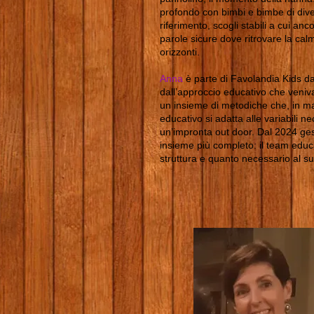
profondo con bimbi e bimbe di diver
riferimento, scogli stabili a cui an
parole sicure dove ritrovare la cal
orizzonti.
Anna
è parte di Favolandia Kids da
dall’approccio educativo che veniva
un insieme di metodiche che, in man
educativo si adatta alle variabili
un’impronta out door. Dal 2024 ges
insieme più completo: il team educa
struttura e quanto necessario al s