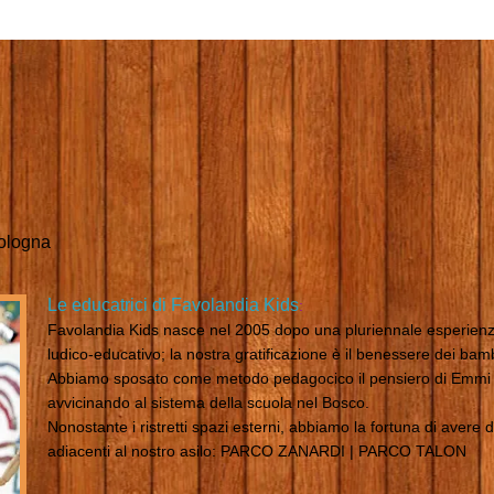
uppo Educativo a Bolog
Le educatrici di Favolandia Kids
​:
Favolandia Kids nasce nel 2005 dopo una pluriennale esperienz
ludico-educativo; la nostra gratificazione è il benessere dei bamb
Abbiamo sposato come metodo pedagocico il pensiero di Emmi P
avvicinando al sistema della scuola nel Bosco.
Nonostante i ristretti spazi esterni, abbiamo la fortuna di avere 
adiacenti al nostro asilo: PARCO ZANARDI | PARCO TALON