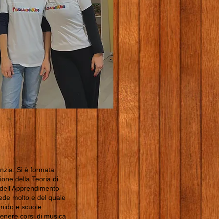
nzia. Si è formata
ione della Teoria di
 dell'Apprendimento
ede molto e del quale
i nido e scuole
 tenere corsi di musica