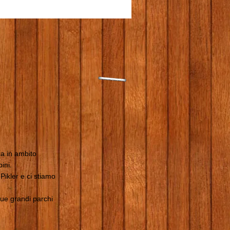
na
a in ambito
ini.
ikler e ci stiamo
due grandi parchi