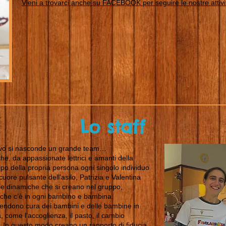
Vieni a trovarci anche su FACEBOOK per seguire le nostre attivi
Lo staff
tivo si nasconde un grande team…
che, da appassionate lettrici e amanti della
o della propria persona ogni singolo individuo
uore pulsante dell’asilo, Patrizia e Valentina
 le dinamiche che si creano nel gruppo,
 che c’è in ogni bambino e bambina.
prendono cura dei bambini e delle bambine in
ra, come l’accoglienza, il pasto, il cambio
 In questo modo creano un rapporto di fiducia