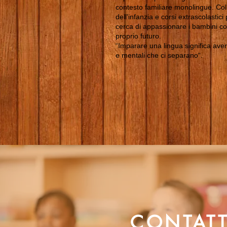
contesto familiare monolingue. Col
dell'infanzia e corsi extrascolastic
cerca di appassionare i bambini con 
proprio futuro.
“Imparare una lingua significa avere
e mentali che ci separano“.
CONTATT