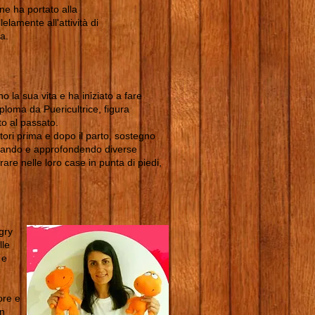
ne ha portato alla
elamente all'attività di
a.
 la sua vita e ha iniziato a fare
ploma da Puericultrice, figura
tto al passato.
tori prima e dopo il parto, sostegno
diando e approfondendo diverse
are nelle loro case in punta di piedi,
gry
lle
 e
ore e
un