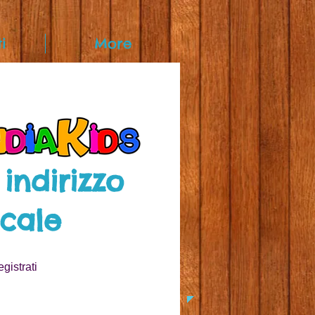
i
More
 indirizzo
cale
gistrati