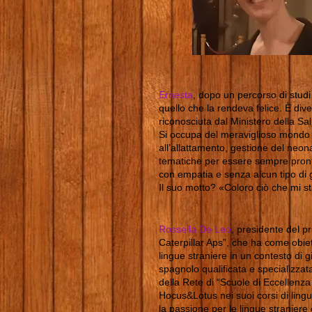
Ernesta
, dopo un percorso di studi
quello che la rendeva felice. È div
riconosciuta dal Ministero della Salu
Si occupa del meraviglioso mondo de
all’allattamento, gestione del ne
tematiche per essere sempre pronta 
con empatia e senza alcun tipo di g
Il suo motto? «Coloro ciò che mi s
Rossella De Leo
, presidente del 
Caterpillar Aps”, che ha come obie
lingue straniere in un contesto di g
spagnolo qualificata e specializzata
della Rete di “Scuole di Eccellenz
Hocus&Lotus nei suoi corsi di ling
la passione per le lingue straniere 