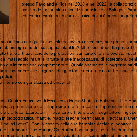
presso Favolandia Kids nel 2018 e nel 2022, la collaborazio
nascita del primo nido a indirizzo musicale di Bologna. Parall
educatrice canta in un coro classico di cui è anche segretari
 non in linea con quella che voleva davvero diventare, ha ripreso in mano
entata insegnante di massaggio infantile AIMI e poco dopo ha preso il di
te tra le arti ausiliarie delle professioni sanitarie che si è evoluta rispe
l massaggio infantile in tutte le sue sfaccettature, di sostegno ai geni
onato e alimentazione complementare. Quotidianamente si aggiorna stu
a rispondere alle esigenze dei genitori e dei loro piccoli. Le piace entr
iudizio.
ta intorno con gentilezza ed empatia!»
primo Centro Educativo di Eccellenza Hocus&Lotus a Bologna:” The Hun
ttivo la promozione del bilinguismo in età precoce e l’apprendimento de
ioia e affetto. Laureata in Traduttore e Interprete, insegnante di inglese
 in glottodidattica infantile. Magic Teacher certificata e Practical Trainer
a Hocus&Lotus”. Con la nascita della sua bambina decide di adottare
ue e di fondare “The Hungry Caterpillar Languages” per diffondere l’am
e per poter dare ai bambini la possibilità di crescere bilingui, anche in 