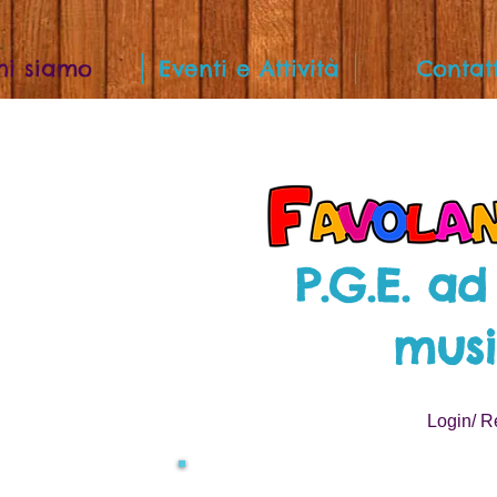
hi siamo
Eventi e Attività
Contatt
P.G.E. ad
musi
Login/ Re