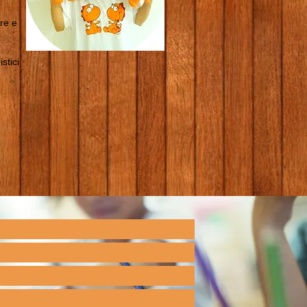
ure e
stici