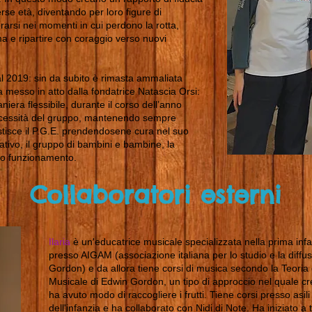
se età, diventando per loro figure di
corarsi nei momenti in cui perdono la rotta,
ma e ripartire con coraggio verso nuovi
l 2019: sin da subito è rimasta ammaliata
 messo in atto dalla fondatrice Natascia Orsi:
iera flessibile, durante il corso dell’anno
 necessità del gruppo, mantenendo sempre
tisce il P.G.E. prendendosene cura nel suo
tivo, il gruppo di bambini e bambine, la
uo funzionamento.
Collaboratori esterni
Ilaria
è un'educatrice musicale specializzata nella prima infa
presso AIGAM (associazione italiana per lo studio e la diffus
Gordon) e da allora tiene corsi di musica secondo la Teoria
Musicale di Edwin Gordon, un tipo di approccio nel quale cr
ha avuto modo di raccogliere i frutti. Tiene corsi presso asil
dell'infanzia e ha collaborato con Nidi di Note. Ha iniziato a