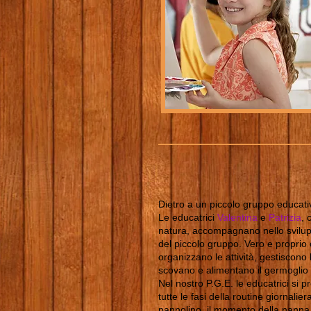
Dietro a un piccolo gruppo educa
Le educatrici
Valentina
e
Patrizia
, 
natura, accompagnano nello svilupp
del piccolo gruppo. Vero e proprio c
organizzano le attività, gestiscono
scovano e alimentano il germoglio
Nel nostro P.G.E. le educatrici si 
tutte le fasi della routine giornalie
pannolino, il momento della nanna.