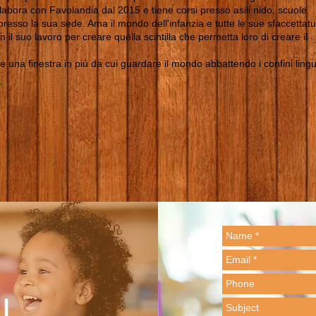
labora con Favolandia dal 2015 e tiene corsi presso asili nido, scuole
i presso la sua sede. Ama il mondo dell'infanzia e tutte le sue sfaccettat
il suo lavoro per creare quella scintilla che permetta loro di creare il
 una finestra in più da cui guardare il mondo abbattendo i confini lingui
I